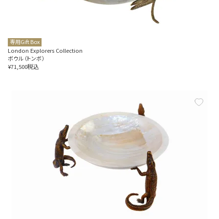
専用Gift Box
London Explorers Collection
ボウル（トンボ）
税込
¥
71,500