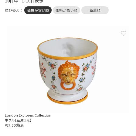
10
件中
1
-
10
件表示
並び替え
価格が安い順
価格が高い順
新着順
London Explorers Collection
ボウル【在庫１点】
税込
¥
27,500