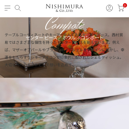
Centerpiece / Bowl /
0
Compote
テーブルコーディネートのキーアイテムであるセンターピース。西村貿
センターピース／ボウル／コンポート
易ではさまざまな個性を持ったセンターピースを揃えています。例え
ば、マザーオブパールやブラウンリップシェルをデザインに生かし、幸
運をもたらすラッキーアイコンが印象的に配されたシェルディッシュ。
大切な方へのギフトとして想いを込めて。