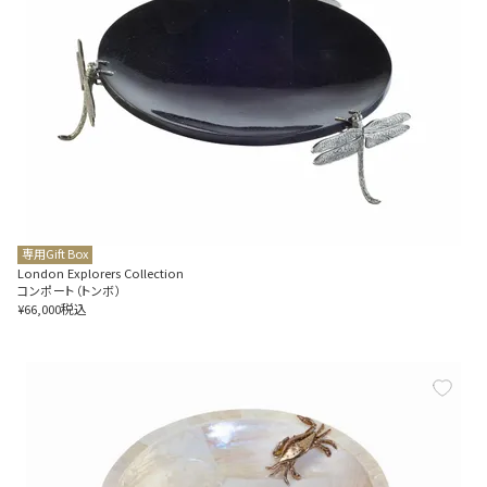
専用Gift Box
London Explorers Collection
コンポート（トンボ）
税込
¥
66,000