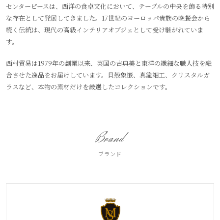
センターピースは、西洋の食卓文化において、テーブルの中央を飾る特別
な存在として発展してきました。17世紀のヨーロッパ貴族の晩餐会から
続く伝統は、現代の高級インテリアオブジェとして受け継がれていま
す。
西村貿易は1979年の創業以来、英国の古典美と東洋の繊細な職人技を融
合させた逸品をお届けしています。貝殻象嵌、真鍮細工、クリスタルガ
ラスなど、本物の素材だけを厳選したコレクションです。
Brand
ブランド