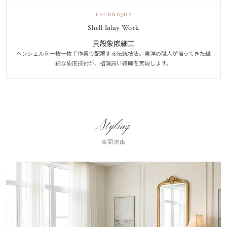
TECHNIQUE
Shell Inlay Work
貝殻象嵌細工
ペンシェルを一枚一枚手作業で配置する伝統技法。東洋の職人が培ってきた繊
細な象嵌技術が、格調高い装飾を実現します。
Styling
空間演出