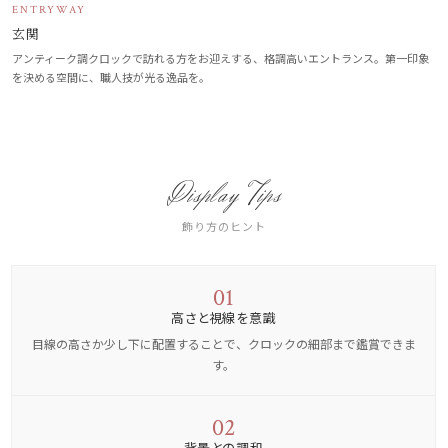
ENTRYWAY
玄関
アンティーク調クロックで訪れる方をお迎えする、格調高いエントランス。第一印象
を決める空間に、職人技が光る逸品を。
Display Tips
飾り方のヒント
01
高さと視線を意識
目線の高さか少し下に配置することで、クロックの細部まで鑑賞できま
す。
02
背景との調和