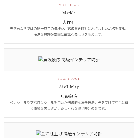
MATERIAL
Marble
大理石
天然石ならではの唯一無二の模様が、高級置き時計にふさわしい品格を演出。
冷涼な質感が空間に静謐な美しさを添えます。
TECHNIQUE
Shell Inlay
貝殻象嵌
ペンシェルやアバロンシェルを用いた伝統的な象嵌技法。光を受けて虹色に輝
く繊細な美しさが、おしゃれな置き時計の証です。