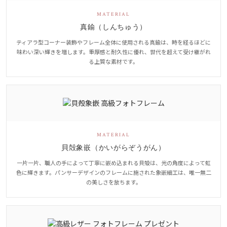
MATERIAL
真鍮（しんちゅう）
ティアラ型コーナー装飾やフレーム全体に使用される真鍮は、時を経るほどに
味わい深い輝きを増します。重厚感と耐久性に優れ、世代を超えて受け継がれ
る上質な素材です。
MATERIAL
貝殻象嵌（かいがらぞうがん）
一片一片、職人の手によって丁寧に嵌め込まれる貝殻は、光の角度によって虹
色に輝きます。パンサーデザインのフレームに施された象嵌細工は、唯一無二
の美しさを放ちます。