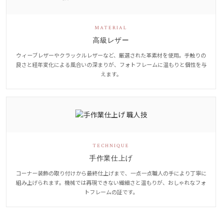
MATERIAL
高級レザー
ウィーブレザーやクラックルレザーなど、厳選された革素材を使用。手触りの
良さと経年変化による風合いの深まりが、フォトフレームに温もりと個性を与
えます。
TECHNIQUE
手作業仕上げ
コーナー装飾の取り付けから最終仕上げまで、一点一点職人の手により丁寧に
組み上げられます。機械では再現できない繊細さと温もりが、おしゃれなフォ
トフレームの証です。