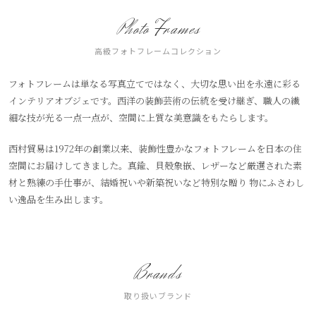
Photo Frames
高級フォトフレームコレクション
フォトフレームは単なる写真立てではなく、大切な思い出を永遠に彩る
インテリアオブジェです。西洋の装飾芸術の伝統を受け継ぎ、職人の繊
細な技が光る一点一点が、空間に上質な美意識をもたらします。
西村貿易は1972年の創業以来、装飾性豊かなフォトフレームを日本の住
空間にお届けしてきました。真鍮、貝殻象嵌、レザーなど厳選された素
材と熟練の手仕事が、結婚祝いや新築祝いなど特別な贈り 物にふさわし
い逸品を生み出します。
Brands
取り扱いブランド