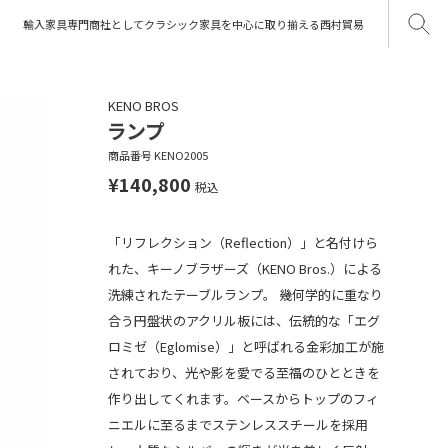
輸入家具専門商社としてクラシック家具を中心に取り揃える西村貿易
KENO BROS
ランプ
商品番号
KENO2005
¥
140,800
税込
「リフレクション（Reflection）」と名付けら
れた、キーノブラザーズ（KENO Bros.）による
洗練されたテーブルランプ。 幾何学的に重なり
合う円盤状のアクリル板には、伝統的な「エグ
ロミゼ（Eglomise）」と呼ばれる金彩加工が施
されており、光や影を愛でる至福のひとときを
作り出してくれます。ベースからトップのフィ
ニエルに至るまでステンレススチールを採用