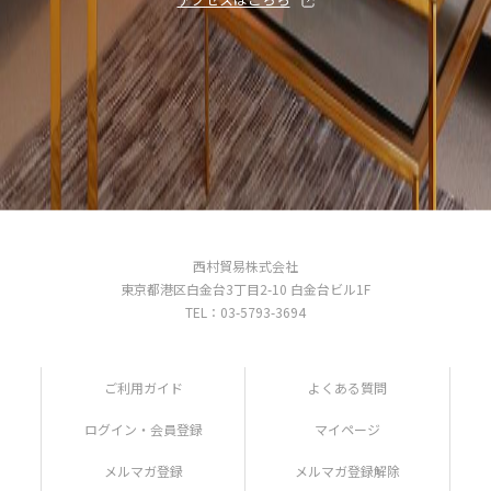
西村貿易株式会社
東京都港区白金台3丁目2-10 白金台ビル1F
TEL：03-5793-3694
ご利用ガイド
よくある質問
ログイン・会員登録
マイページ
メルマガ登録
メルマガ登録解除